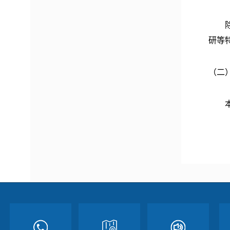
除本
研等
（二
本街
办公
办公时
冬